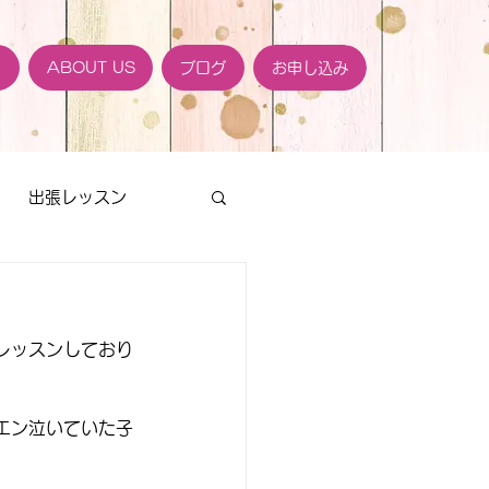
ト
ABOUT US
ブログ
お申し込み
出張レッスン
レッスンしており
エン泣いていた子