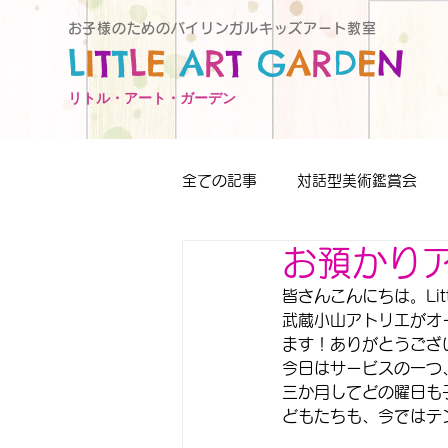
お子様のためのバイリンガルキッズアート教室
L
I
T
T
L
E
A
R
T
G
A
R
D
E
N
リトル・アート・ガーデン
全ての記事
対話型美術鑑賞会
お預かり
講師育成プログラム
特別イ
皆さんこんにちは。Litt
武蔵小山アトリエがオ
ます！ありがとうござ
今日はサービスの一つ
三か月してどの曜日も
どもたちも、今ではテ