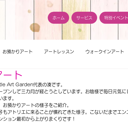
ホーム
サービス
特別イベン
お預かりアート
アートレッスン
ウォークインアート
アート
ベント
le Art Garden代表の湊です。
ープンして三カ月が経とうとしています。お陰様で毎日元気に
います。
、お預かりアートの様子をご紹介。
子もアトリエに来ることが慣れてきた様子。こないだまでエン
ンション最初から上がりまくりです！