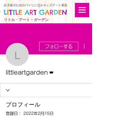
お子様のためのバイリンガルキッズアート教室
L
I
T
T
L
E
A
R
T
G
A
R
D
E
N
リトル・アート・ガーデン
その他
フォローする
littleartgarden
管理者
littleartgarden
プロフィール
登録日： 2022年2月15日