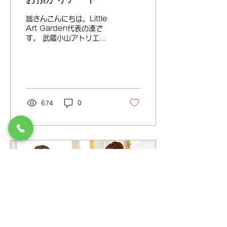
皆さんこんにちは。Little
Art Garden代表の湊で
す。 武蔵小山アトリエが
オープンして三カ月が経と
うとしています。お陰様で
毎日元気にレッスンしてお
ります！ありがとうござい
ます。 今日はサービスの
一つ、お預かりアートの様
674
0
子をご紹介。...