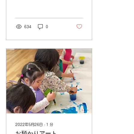
た。武蔵小山アトリエは
2024年6月をもちまして閉
店となります。今後は講師
メンバーによる首都圏イベ
634
0
ントのご案内となりますこ
とご了承下さいませ。...
2022年5月26日
∙
1
分
お預かりアート