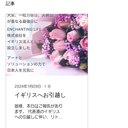
記事
2024年7月29日
∙
1
分
イギリスへお引越し
皆様、本日はご報告があり
ます。 代表湊のイギリス
への引越しに伴い、リトル
アートガーデンは拠点をロ
ンドンへ移す事となりまし