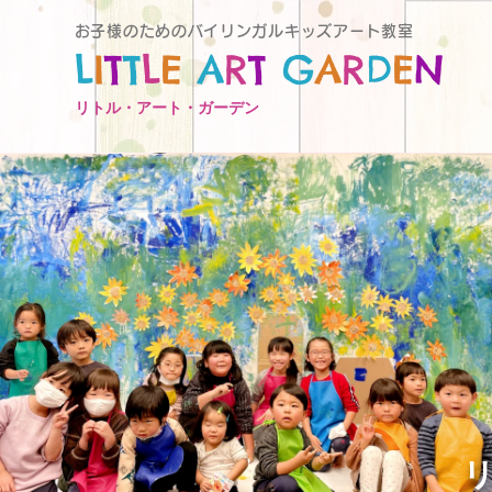
お子様のためのバイリンガルキッズアート教室
L
I
T
T
L
E
A
R
T
G
A
R
D
E
N
リトル・アート・ガーデン
リ