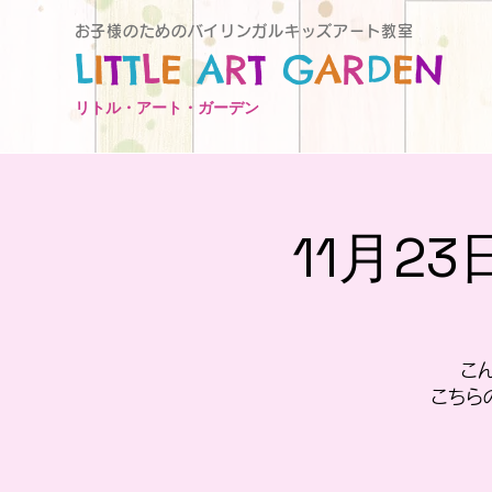
お子様のためのバイリンガルキッズアート教室
L
I
T
T
L
E
A
R
T
G
A
R
D
E
N
リトル・アート・ガーデン
11月2
こん
こちら