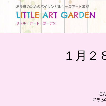
お子様のためのバイリンガルキッズアート教室
L
I
T
T
L
E
A
R
T
G
A
R
D
E
N
リトル・アート・ガーデン
１月２
こん
こちら