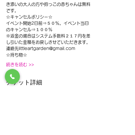
き添いの大人の方や抱っこの赤ちゃんは無料
です。
☆キャンセルポリシー☆
イベント開始2日前⇒５０％。イベント当日
のキャンセル⇒１００％
※返金の場合はシステム手数料２１７円を差
し引いた金額をお戻しさせていただきます。
連絡先littleartgarden@gmail.com
☆持ち物☆
続きを読む >>
チケット詳細
販売終了
チケットの種類
モーニングアートイベント
価格