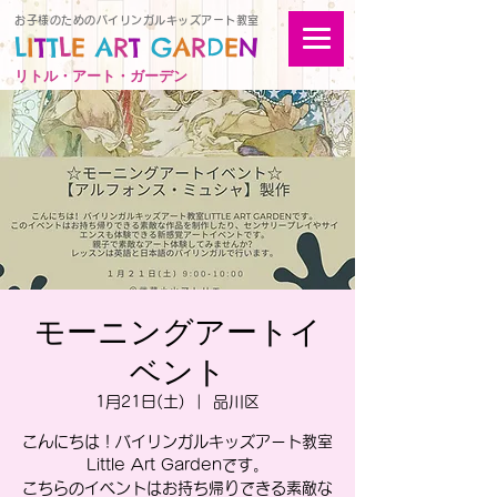
お子様のためのバイリンガルキッズアート教室
L
I
T
T
L
E
A
R
T
G
A
R
D
E
N
リトル・アート・ガーデン
モーニングアートイ
ベント
1月21日(土)
  |  
品川区
こんにちは！バイリンガルキッズアート教室
Little Art Gardenです。
こちらのイベントはお持ち帰りできる素敵な